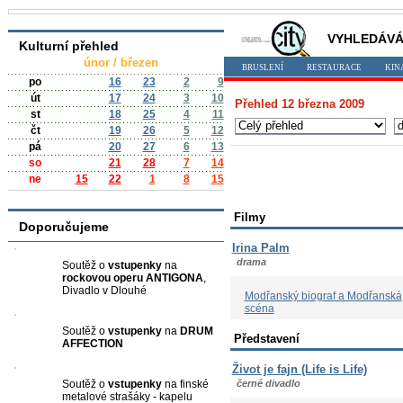
VYHLEDÁVÁ
Kulturní přehled
únor / březen
BRUSLENÍ
RESTAURACE
KIN
po
16
23
2
9
út
17
24
3
10
Přehled 12 března 2009
st
18
25
4
11
čt
19
26
5
12
pá
20
27
6
13
so
21
28
7
14
ne
15
22
1
8
15
Filmy
Doporučujeme
Irina Palm
drama
Soutěž o
vstupenky
na
rockovou operu
ANTIGONA
,
Divadlo v Dlouhé
Modřanský biograf a Modřanská
scéna
Soutěž o
vstupenky
na
DRUM
Představení
AFFECTION
Život je fajn (Life is Life)
Soutěž o
vstupenky
na finské
černé divadlo
metalové strašáky - kapelu