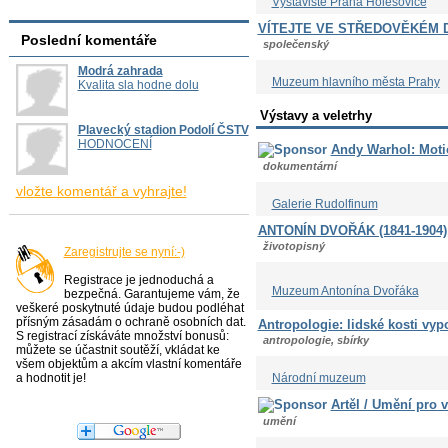
Výstaviště Praha Holešovice
VÍTEJTE VE STŘEDOVĚKÉM 
Poslední komentáře
společenský
Modrá zahrada
Muzeum hlavního města Prahy
Kvalita sla hodne dolu
Výstavy a veletrhy
Plavecký stadion Podolí ČSTV
HODNOCENÍ
Andy Warhol: Moti
dokumentární
vložte komentář a vyhrajte!
Galerie Rudolfinum
ANTONÍN DVOŘÁK (1841-1904)
životopisný
Zaregistrujte se nyní:-)
Registrace je jednoduchá a
Muzeum Antonína Dvořáka
bezpečná. Garantujeme vám, že
veškeré poskytnuté údaje budou podléhat
přísným zásadám o ochraně osobních dat.
Antropologie: lidské kosti vypo
S registrací získáváte množství bonusů:
antropologie, sbírky
můžete se účastnit soutěží, vkládat ke
všem objektům a akcím vlastní komentáře
a hodnotit je!
Národní muzeum
Artěl / Umění pro
umění