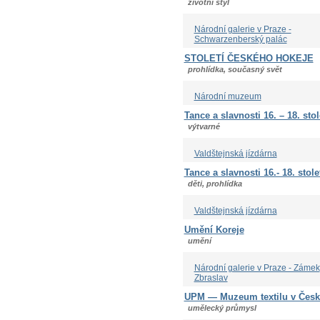
životní styl
Národní galerie v Praze -
Schwarzenberský palác
STOLETÍ ČESKÉHO HOKEJE
prohlídka, současný svět
Národní muzeum
Tance a slavnosti 16. – 18. stol
výtvarné
Valdštejnská jízdárna
Tance a slavnosti 16.- 18. sto
děti, prohlídka
Valdštejnská jízdárna
Umění Koreje
umění
Národní galerie v Praze - Zámek
Zbraslav
UPM — Muzeum textilu v České
umělecký průmysl