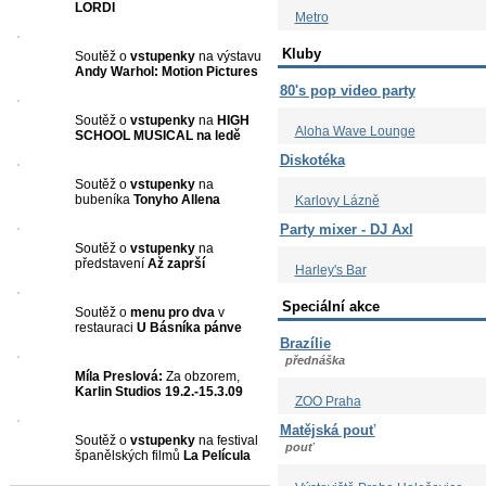
LORDI
Metro
Kluby
Soutěž o
vstupenky
na výstavu
Andy Warhol: Motion Pictures
80's pop video party
Soutěž o
vstupenky
na
HIGH
Aloha Wave Lounge
SCHOOL MUSICAL na ledě
Diskotéka
Soutěž o
vstupenky
na
bubeníka
Tonyho Allena
Karlovy Lázně
Party mixer - DJ Axl
Soutěž o
vstupenky
na
představení
Až zaprší
Harley's Bar
Speciální akce
Soutěž o
menu pro dva
v
restauraci
U Básníka pánve
Brazílie
přednáška
Míla Preslová:
Za obzorem,
Karlin Studios 19.2.-15.3.09
ZOO Praha
Matějská pouť
Soutěž o
vstupenky
na festival
pouť
španělských filmů
La Película