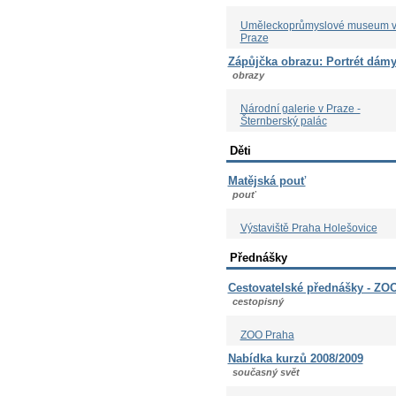
Uměleckoprůmyslové museum 
Praze
Zápůjčka obrazu: Portrét dám
obrazy
Národní galerie v Praze -
Šternberský palác
Děti
Matějská pouť
pouť
Výstaviště Praha Holešovice
Přednášky
Cestovatelské přednášky - ZO
cestopisný
ZOO Praha
Nabídka kurzů 2008/2009
současný svět