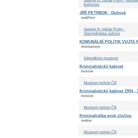
Galerie hl. města Prahy - Městsk
knihovna
JIŘÍ PETRBOK - Duhová
malířství
Galerie hl. města Prahy -
Staroměstská radnice
KOMUNÁLNÍ POLITIK VOJTA
životopisný
Náprstkovo muzeum
Kriminalistický kabinet
historie
Muzeum policie ČR
Kriminalistický kabinet 1954 - 
historie
Muzeum policie ČR
Kriminalistika proti zločinu
rodina
Muzeum policie ČR