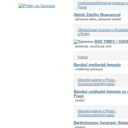
Uměleckoprůmyslové museum 
Praze
Ateliér Zdeňky Braunerové
výtvarná dílna, výtvarné umění
Středočeské muzeum v Roztoká
u Prahy
BAD TIMES / GOO
politický, současný svět
Futura
Barokní umělecké řemeslo
umělecký průmysl
Národní galerie v Praze -
Schwarzenberský palác
Barokní umělecké řemeslo ze
Praze
umění
Národní galerie v Praze -
Schwarzenberský palác
Bartholomeus Spranger, Alegor
obrazy