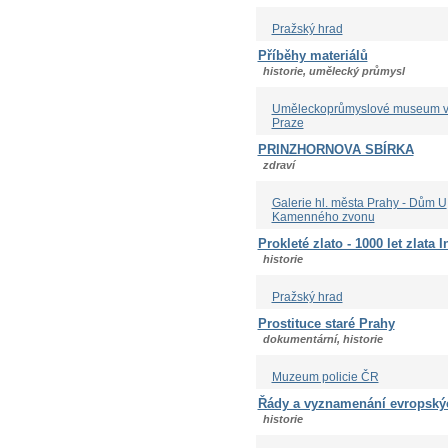
Pražský hrad
Příběhy materiálů
historie, umělecký průmysl
Uměleckoprůmyslové museum 
Praze
PRINZHORNOVA SBÍRKA
zdraví
Galerie hl. města Prahy - Dům U
Kamenného zvonu
Prokleté zlato - 1000 let zlata 
historie
Pražský hrad
Prostituce staré Prahy
dokumentární, historie
Muzeum policie ČR
Řády a vyznamenání evropských
historie