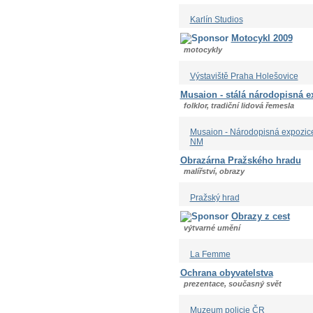
Karlín Studios
Motocykl 2009
motocykly
Výstaviště Praha Holešovice
Musaion - stálá národopisná e
folklor, tradiční lidová řemesla
Musaion - Národopisná expozic
NM
Obrazárna Pražského hradu
malířství, obrazy
Pražský hrad
Obrazy z cest
výtvarné umění
La Femme
Ochrana obyvatelstva
prezentace, současný svět
Muzeum policie ČR