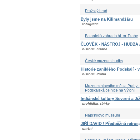
Pražský hrad
Byly jsme na Kilimandžáru
fotografie
Botanická zahrada hl. m. Prahy
ČLOVĚK - NÁSTROJ - HUDBA / 
historie, hudba
České muzeum hudby
Historie zaniklého Podskalí - v
historie, Praha
Muzeum hlavního města Prahy -
Podskalská celnice na Výtoni
Indiánské kultury Severní a Ji
prohlídka, sbírky
Náprstkovo muzeum
JIŘÍ DAVID / Předběžná retros
umění