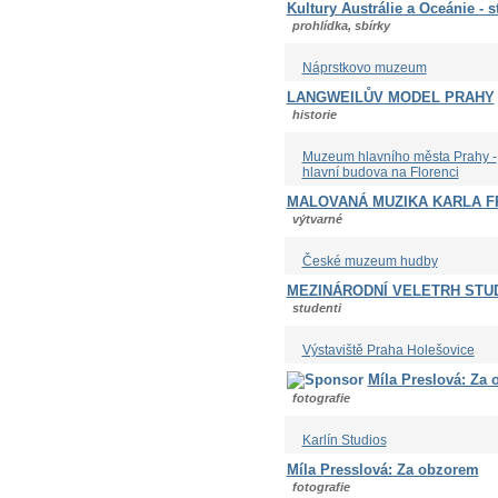
Kultury Austrálie a Oceánie - s
prohlídka, sbírky
Náprstkovo muzeum
LANGWEILŮV MODEL PRAHY
historie
Muzeum hlavního města Prahy -
hlavní budova na Florenci
MALOVANÁ MUZIKA KARLA F
výtvarné
České muzeum hudby
MEZINÁRODNÍ VELETRH STU
studenti
Výstaviště Praha Holešovice
Míla Preslová: Za
fotografie
Karlín Studios
Míla Presslová: Za obzorem
fotografie