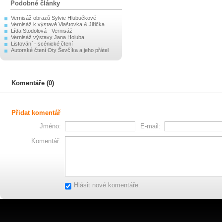
Podobné články
Vernisáž obrazů Sylvie Hlubučkové
Vernisáž k výstavě Vlaštovka & Jiřička
Lída Stodolová - Vernisáž
Vernisáž výstavy Jana Holuba
Listování - scénické čtení
Autorské čtení Oty Ševčíka a jeho přátel
Komentáře (0)
Přidat komentář
Jméno:
E-mail:
Komentář:
Hlásit nové komentáře.