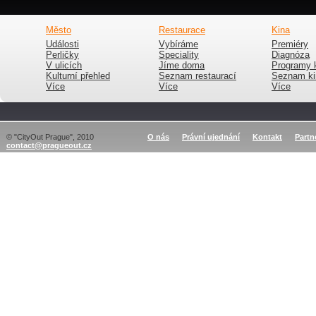
Město
Restaurace
Kina
Události
Vybíráme
Premiéry
Perličky
Speciality
Diagnóza
V ulicích
Jíme doma
Programy 
Kulturní přehled
Seznam restaurací
Seznam ki
Více
Více
Více
© "CityOut Prague", 2010
O nás
Právní ujednání
Kontakt
Partn
contact@pragueout.cz