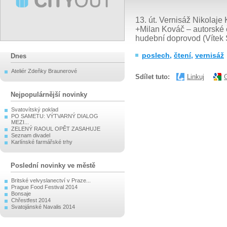
13. út. Vernisáž Nikolaje
+Milan Kováč – autorské č
hudební doprovod (Vítek 
poslech
,
čtení
,
vernisáž
Dnes
Ateliér Zdeňky Braunerové
Sdílet tuto:
Linkuj
Nejpopulárnější novinky
Svatovítský poklad
PO SAMETU: VÝTVARNÝ DIALOG
MEZI...
ZELENÝ RAOUL OPĚT ZASAHUJE
Seznam divadel
Karlínské farmářské trhy
Poslední novinky ve městě
Britské velvyslanectví v Praze...
Prague Food Festival 2014
Bonsaje
Chřestfest 2014
Svatojánské Navalis 2014