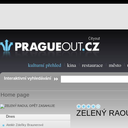
kulturní přehled
kina
restaurace
město
Interaktivní vyhledávání
Home page
ZELENÝ RAO
Dnes
Ateliér Zdeňky Braunerové