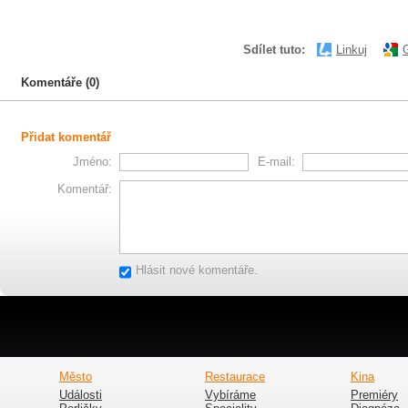
Sdílet tuto:
Linkuj
Komentáře (0)
Přidat komentář
Jméno:
E-mail:
Komentář:
Hlásit nové komentáře.
Město
Restaurace
Kina
Události
Vybíráme
Premiéry