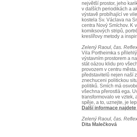
největší prostor, jeho kar
v dalších periodikách a a
výstavě probíhající ve vi
kostela Sv. Václava na 
centra Nový Smíchov. K vi
komiksových stripů, portré
kreslířovy metody a inspi
Zelený Raoul, čas. Refle
Vila Portheimka s přileh
výstavním prostorem a na
stát oázou klidu pro všec
provozem v centru města. 
představitelů nejen naší 
znechuceni politickou sit
politiků. Smích má osvobo
všechna přerostlá ega. Uv
transformovalo ve vztek, a
spěje, a to, uznejte, je le
Další informace najdete
Zelený Raoul, čas. Refle
Dita Malečková