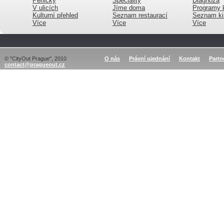
Perličky
Speciality
Diagnóza
V ulicích
Jíme doma
Programy 
Kulturní přehled
Seznam restaurací
Seznam ki
Více
Více
Více
© "CityOut Prague", 2010
O nás
Právní ujednání
Kontakt
Partn
contact@pragueout.cz