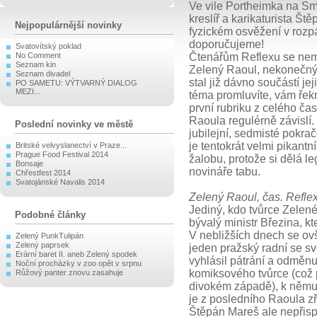
Ve vile Portheimka na S
kreslíř a karikaturista Št
Nejpopulárnější novinky
fyzickém osvěžení v rozp
doporučujeme!
Svatovítský poklad
No Comment
Čtenářům Reflexu se nem
Seznam kin
Zelený Raoul, nekonečný 
Seznam divadel
stal již dávno součástí jej
PO SAMETU: VÝTVARNÝ DIALOG
MEZI...
téma promluvíte, vám řek
první rubriku z celého ča
Raoula regulérně závislí.
Poslední novinky ve městě
jubilejní, sedmisté pokra
je tentokrát velmi pikantn
Britské velvyslanectví v Praze...
Prague Food Festival 2014
žalobu, protože si dělá leg
Bonsaje
novináře tabu.
Chřestfest 2014
Svatojánské Navalis 2014
Zelený Raoul, čas. Refle
Jediný, kdo tvůrce Zelen
Podobné články
bývalý ministr Březina, k
V nebližších dnech se o
Zelený PunkTulipán
Zelený paprsek
jeden pražský radní se s
Erární baret II. aneb Zelený spodek
vyhlásil pátrání a odměn
Noční procházky v zoo opět v srpnu
komiksového tvůrce (což 
Růžový panter znovu zasahuje
divokém západě), k němuž
je z posledního Raoula z
Štěpán Mareš ale nepřispí