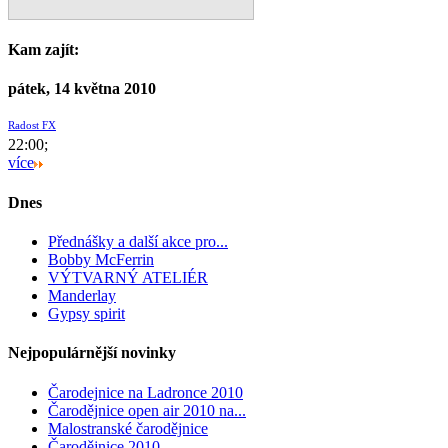
Kam zajít:
pátek, 14 května 2010
Radost FX
22:00;
více
Dnes
Přednášky a další akce pro...
Bobby McFerrin
VÝTVARNÝ ATELIÉR
Manderlay
Gypsy spirit
Nejpopulárnější novinky
Čarodejnice na Ladronce 2010
Čarodějnice open air 2010 na...
Malostranské čarodějnice
Čarodějnice 2010