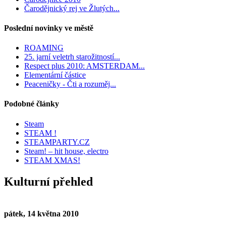
Čarodějnický rej ve Žlutých...
Poslední novinky ve městě
ROAMING
25. jarní veletrh starožitností...
Respect plus 2010: AMSTERDAM...
Elementární částice
Peaceničky - Čti a rozuměj...
Podobné články
Steam
STEAM !
STEAMPARTY.CZ
Steam! – hit house, electro
STEAM XMAS!
Kulturní přehled
pátek, 14 května 2010