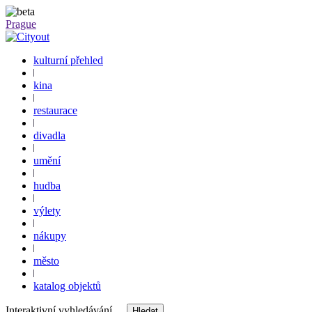
Prague
kulturní přehled
kina
restaurace
divadla
umění
hudba
výlety
nákupy
město
katalog objektů
Interaktivní vyhledávání