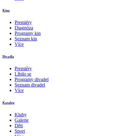
Kina
Premiéry
Diagnóza
Programy kin
Seznam kin
Více
Divadla
Premiéry
Líbilo se
Programy divadel
Seznam divadel
Více
Katalog
Kluby
Galerie
Děti
Sport