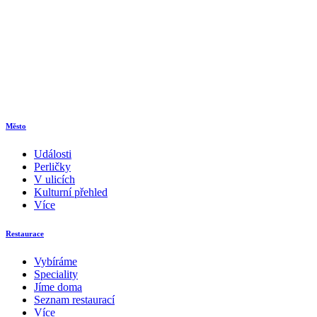
Město
Události
Perličky
V ulicích
Kulturní přehled
Více
Restaurace
Vybíráme
Speciality
Jíme doma
Seznam restaurací
Více