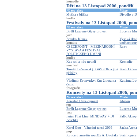
komedie
Děti na 13 Listopad 2006, pondělí
Název akce
Místo
Myška z bříška
Divadlo v 
hudba
Festivaly na 13 Listopad 2006, pon
Název akce
Místo
Biréli Lagrene Gipsy project
Lucerna Mus
jazz
Branko Jelinek
Vysoká škol
komiks
uměleckopr
CZECHPOINT - MEZINÁRODNÍ
Roxy
VÝSTAVA A FESTIVAL
POLITICKÉHO UMĚNÍ
hudba
Kdo sní a kdo nevidí
Komedie
muzikál
Tomáš Kučerovský: GAVRON a jiné
Poetická ka
příběhy
Vladimir Krynytsky: Kus života na
Kavárna Lu
černo
fotografie
Koncerty na 13 Listopad 2006, pon
Název akce
Místo
Arrested Development
Abaton
rap
Biréli Lagrene Gipsy project
Lucerna Mus
jazz
Futur First Line: MINDWAY + DJ
Palác Akrop
Boschka
Karel Gott - Vánoční turné 2006
Sazka Arena
pop
Koncert laureátů soutěže A. Dvořáka
Státní opera