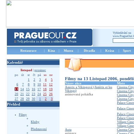
Vyhledávání na
www.PragueOut.
Restaurace
|
Kina
|
Muzea
|
Divadla
|
Krása
|
Sport
Kalendář
listopad
|
prosinec
po
út
st
čt
pá
so
ne
Filmy na 13 Listopad 2006, pondělí
1
2
3
4
5
Název akce
Místo
6
7
8
9
10
11
12
Asterix a Vikingové (Astérix et les
Cinema City
13
14
15
16
17
18
19
Vikings)
Cinema City
20
21
22
23
24
25
26
animovaná pohádka
Cinema Cit
27
28
29
30
1
2
3
Cinema City
Palace Cine
Přehled
Palace Cin
Palace Cine
Filmy
Palace Cin
Kluby
Village Cin
Village Cin
Představení
Auta
Cinema City
animace
Cinema City