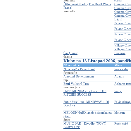
komedie
scéna
Ďábel nosí Pradu (The Devil Wears
Cinema City
Prada)
Cinema City
komedie
Cinema Cit
Cinema City
Ládví
Palace Cine
Palace Cin
Palace Cine
Palace Cin
Village Cin
Village Cin
Čas (Time)
Lucerna
drama
Kluby na 13 Listopad 2006, ponděl
Název akce
Místo
"Jiná tvář" - Pavel Hanč
Rock café
fotografie
Arrested Development
Abaton
rap
Emil Viklický Trio
Agharta jaz
modern jazz
FREE MONDAYS - Live : THE
Roxy
RITCHIE SUCCESS
Futur First Line: MINDWAY + DJ
Palác Akrop
Boschka
MELOUNNAEX aneb diskotéka na
Meloun
přání
disco
MUSIC BAR - Divadlo "NOVÝ
Rock café
BABYLON"