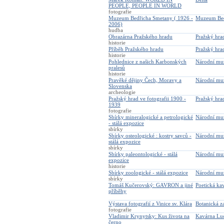
PEOPLE, PEOPLE IN WORLD
fotografie
Muzeum Bedřicha Smetany ( 1926 -
Muzeum Bed
2006)
hudba
Obrazárna Pražského hradu
Pražský hra
historie
Příběh Pražského hradu
Pražský hra
historie
Pohlednice z našich Karbonských
Národní m
pralesů
historie
Pravěké dějiny Čech, Moravy a
Národní m
Slovenska
archeologie
Pražský hrad ve fotografii 1900 -
Pražský hra
1939
fotografie
Sbírky mineralogické a petrologické
Národní m
- stálá expozice
sbírky
Sbírky osteologické : kostry savců -
Národní m
stálá expozice
sbírky
Sbírky paleontologické - stálá
Národní m
expozice
historie
Sbírky zoologické - stálá expozice
Národní m
sbírky
Tomáš Kučerovský: GAVRON a jiné
Poetická ka
příběhy
Výstava fotografií z Vinice sv. Klára
Botanická z
fotografie
Vladimir Krynytsky: Kus života na
Kavárna Lu
černo