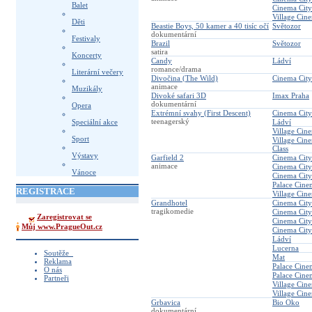
Balet
Cinema City
Village Cin
Děti
Beastie Boys, 50 kamer a 40 tisíc očí
Světozor
dokumentární
Festivaly
Brazil
Světozor
satira
Koncerty
Candy
Ládví
romance/drama
Literární večery
Divočina (The Wild)
Cinema City
animace
Muzikály
Divoké safari 3D
Imax Praha
dokumentární
Opera
Extrémní svahy (First Descent)
Cinema City
teenagerský
Speciální akce
Ládví
Village Cin
Sport
Village Cin
Class
Výstavy
Garfield 2
Cinema City
animace
Cinema City
Vánoce
Cinema City
Palace Cine
REGISTRACE
Village Cin
Grandhotel
Cinema City
tragikomedie
Cinema City
Zaregistrovat se
Cinema Cit
Můj www.PragueOut.cz
Cinema City
Ládví
Lucerna
Soutěže_
Mat
Reklama
Palace Cin
O nás
Palace Cin
Partneři
Village Cin
Village Cin
Grbavica
Bio Oko
dokumentární