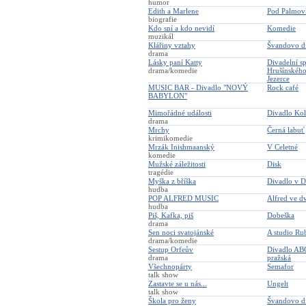
humor
Edith a Marlene
Pod Palmov
biografie
Kdo sní a kdo nevidí
Komedie
muzikál
Klářiny vztahy
Švandovo d
drama
Lásky paní Katty
Divadelní s
drama/komedie
Hrušínského
Jezerce
MUSIC BAR - Divadlo "NOVÝ
Rock café
BABYLON"
Mimořádné události
Divadlo Ko
drama
Mrchy
Černá labuť
krimikomedie
Mrzák Inishmaanský
V Celetné
komedie
Mužské záležitosti
Disk
tragédie
Myška z bříška
Divadlo v 
hudba
POP ALFRED MUSIC
Alfred ve d
hudba
Piš, Kafka, piš
Dobeška
drama
Sen noci svatojánské
A studio Ru
drama/komedie
Sestup Orfeův
Divadlo ABC
drama
pražská
Všechnopárty
Semafor
talk show
Zastavte se u nás...
Ungelt
talk show
Škola pro ženy
Švandovo d