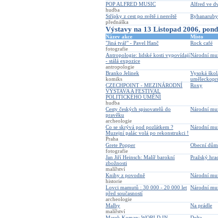
POP ALFRED MUSIC
Alfred ve d
hudba
Střípky z cest po světě i nesvětě
Rybanaruby
přednáška
Výstavy na 13 Listopad 2006, pond
Název akce
Místo
"Jiná tvář" - Pavel Hanč
Rock café
fotografie
Antropologie: lidské kosti vypovídají
Národní m
- stálá expozice
antropologie
Branko Jelinek
Vysoká škol
komiks
uměleckopr
CZECHPOINT - MEZINÁRODNÍ
Roxy
VÝSTAVA A FESTIVAL
POLITICKÉHO UMĚNÍ
hudba
Cesty českých spisovatelů do
Národní m
pravěku
archeologie
Co se skrývá pod pozlátkem ?
Národní m
Muzejní palác volá po rekonstrukci !
Praha
Grete Popper
Obecní dům
fotografie
Jan Jiří Heinsch: Malíř barokní
Pražský hra
zbožnosti
malířství
Knihy z povodně
Národní m
historie
Lovci mamutů : 30 000 - 20 000 let
Národní m
před současností
archeologie
Malby
Na prádle
malířství
Marek Koman: WORLD IN
Delta