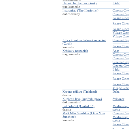
Hezké chvilky bez záruky
Ládví
tragikomedie
Iluzionista (The Illusionist)
Cinema City
dobrodružný
Cinema City
Palace Cine
Palace Cin
Palace Cin
Village Cin
Village Cin
Klik - život na dálkové ovládání
Cinema City
(Click)
Palace Cin
komedie
Kráska v nesnázích
Atlas
tragikomedie
Cinema City
Cinema City
Cinema Cit
Cinema City
Ládví
Palace Cine
Palace Cin
Palace Cine
Village Cin
Krajina přílivu (Tideland)
Delta
drama
Kupředu levá, kupředu pravá
Světozor
dokumentární
Let číslo 93 (United 93)
Modřanský 
drama
scéna
Malá Miss Sunshine (Little Miss
Cinema City
Sunshine)
Modřanský 
komedie
scéna
Palace Cin