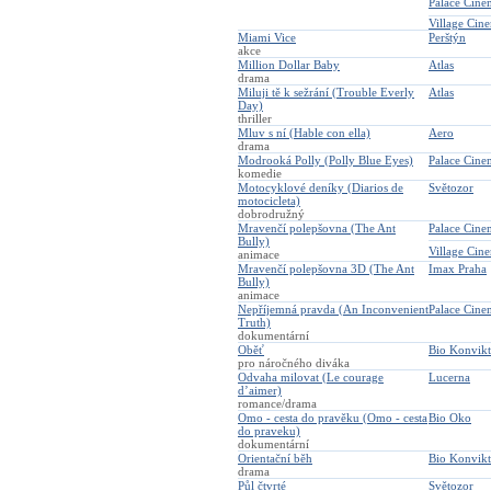
Palace Cin
Village Cin
Miami Vice
Perštýn
akce
Million Dollar Baby
Atlas
drama
Miluji tě k sežrání (Trouble Everly
Atlas
Day)
thriller
Mluv s ní (Hable con ella)
Aero
drama
Modrooká Polly (Polly Blue Eyes)
Palace Cin
komedie
Motocyklové deníky (Diarios de
Světozor
motocicleta)
dobrodružný
Mravenčí polepšovna (The Ant
Palace Cine
Bully)
Village Cin
animace
Mravenčí polepšovna 3D (The Ant
Imax Praha
Bully)
animace
Nepříjemná pravda (An Inconvenient
Palace Cin
Truth)
dokumentární
Oběť
Bio Konvikt
pro náročného diváka
Odvaha milovat (Le courage
Lucerna
d’aimer)
romance/drama
Omo - cesta do pravěku (Omo - cesta
Bio Oko
do praveku)
dokumentární
Orientační běh
Bio Konvikt
drama
Půl čtvrté
Světozor