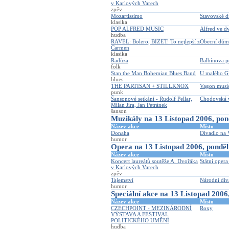
v Karlových Varech
zpěv
Mozartissimo
Stavovské d
klasika
POP ALFRED MUSIC
Alfred ve d
hudba
RAVEL: Bolero, BIZET: To nejlepší z
Obecní dům
Carmen
klasika
Radůza
Balbínova p
folk
Stan the Man Bohemian Blues Band
U malého G
blues
THE PARTISAN + STILLKNOX
Vagon musi
punk
Šansonové setkání - Rudolf Pellar,
Chodovská v
Milan Jíra, Jan Petránek
šanson
Muzikály na 13 Listopad 2006, pon
Název akce
Místo
Donaha
Divadlo na 
humor
Opera na 13 Listopad 2006, ponděl
Název akce
Místo
Koncert laureátů soutěže A. Dvořáka
Státní opera
v Karlových Varech
zpěv
Tajemství
Národní div
humor
Speciální akce na 13 Listopad 2006
Název akce
Místo
CZECHPOINT - MEZINÁRODNÍ
Roxy
VÝSTAVA A FESTIVAL
POLITICKÉHO UMĚNÍ
hudba