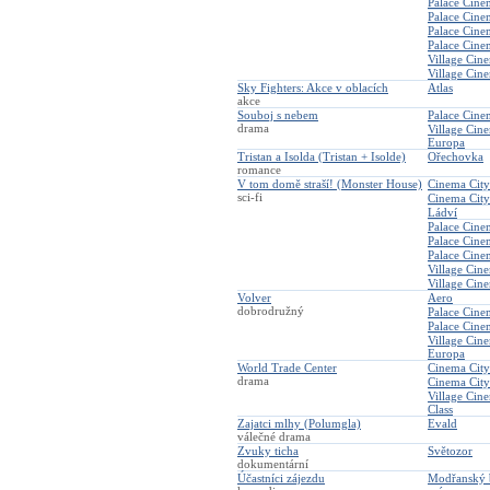
Palace Cine
Palace Cin
Palace Cine
Palace Cin
Village Cin
Village Cin
Sky Fighters: Akce v oblacích
Atlas
akce
Souboj s nebem
Palace Cin
drama
Village Cin
Europa
Tristan a Isolda (Tristan + Isolde)
Ořechovka
romance
V tom domě straší! (Monster House)
Cinema City
sci-fi
Cinema City
Ládví
Palace Cine
Palace Cin
Palace Cine
Village Cin
Village Cin
Volver
Aero
dobrodružný
Palace Cin
Palace Cin
Village Cin
Europa
World Trade Center
Cinema City
drama
Cinema City
Village Cin
Class
Zajatci mlhy (Polumgla)
Evald
válečné drama
Zvuky ticha
Světozor
dokumentární
Účastníci zájezdu
Modřanský 