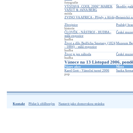
fotografie
VÝSTAVA „COOL 2006“ MAREK
Škodův pal
VAŠUT & JANA BERG
móda
ZVINO VA AFRICA - Přijely z Afriky
Botanická z
Zbrojnice
Pražský hra
historie
ČLOVĚK - NÁSTROJ - HUDBA -
České muz
stálá expozice
hudba
Život a dílo Bedřicha Smetany (1824
Muzeum Bed
- 1884) - stálá expozice
hudba
Život je jen náhoda
České muz
hudba
Vánoce na 13 Listopad 2006, pondě
Název akce
Místo
Karel Gott - Vánoční turné 2006
Sazka Arena
pop
Kontakt
Přidat k oblíbeným
Nastavit jako domovskou stránku