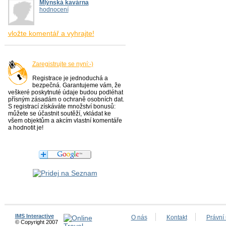
Mlýnská kavárna
hodnocení
vložte komentář a vyhrajte!
Zaregistrujte se nyní:-)
Registrace je jednoduchá a
bezpečná. Garantujeme vám, že
veškeré poskytnuté údaje budou podléhat
přísným zásadám o ochraně osobních dat.
S registrací získáváte množství bonusů:
můžete se účastnit soutěží, vkládat ke
všem objektům a akcím vlastní komentáře
a hodnotit je!
IMS Interactive
O nás
Kontakt
Právní
© Copyright 2007