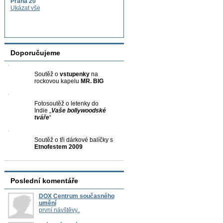
Praha 20
Ukázat vše
Doporučujeme
Soutěž o
vstupenky
na
rockovou kapelu
MR. BIG
Fotosoutěž o letenky do
Indie „
Vaše bollywoodské
tváře
“
Soutěž o tři dárkové balíčky s
Etnofestem 2009
Poslední komentáře
DOX Centrum současného
umění
první návštěvy..