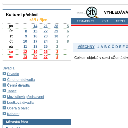
VYHLEDÁVÁ
Kulturní přehled
září / říjen
RESTAURACE
KINA
MUZEA
po
14
21
28
5
út
8
15
22
29
6
st
9
16
23
30
7
čt
10
17
24
1
8
pá
11
18
25
2
VŠECHNY
#
A
B
C
Č
D
E
F
so
12
19
26
3
ne
13
20
27
4
Celkem objektů v sekci «Černá di
Divadla
Divadla
Činoherní divadla
Černá divadla
Tanec
Muzikálová představení
Loutková divadla
Opera & balet
Kabaret
Městská část