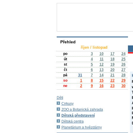
Přehled
říjen / listopad
po
3
10
17
24
út
4
11
18
25
st
5
12
19
26
čt
6
13
20
27
pá
31
7
14
21
28
so
1
8
15
22
29
ne
2
9
16
23
30
Děti
Cirkusy
ZOO a Botanická zahrada
Dětská představení
Dětská centra
Planetárium a hvězdárny