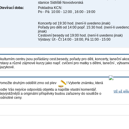
stanice Sídliště Novodvorská
Otevírací doba:
Pokladna KCN:
Po - Pá 10:00 - 12:00 , 16:00 - 19:00
Koncerty od 19:30 hod. (není-li uvedeno jinak)
Pořady pro děti od 14:00 popř. 15:30 hod. (není-li uveden
jinak)
Cestovní besedy od 19:00 hod. (není-li uvedeno jinak)
Výstavy: Út - Čt 14:00 - 18:00, Pá 11:00 - 15:00
 kulturním centru jsou pořádány cest.besedy, pořady pro děti, koncerty, taneční akce
ýstavy a různé zájmové kurzy jako např. cvičení pro matky s dětmi, taneční , výtvarn
 jazykové.
omožte druhým oddělit zrno od plev
! Vyberte známku, která
odle Vás nejvíce odpovídá objektu a napište vlastní komentář.
Už už píš
ejvýstižnější a originální příspěvky budou zařazeny do soutěže o
odnotné ceny.