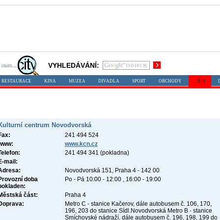
VYHLEDÁVÁNÍ:
RESTAURACE
KINA
MUZEA
DIVADLA
SPORT
OBCHODY
DĚTI
Kulturní centrum Novodvorská
Fax:
241 494 524
www:
www.kcn.cz
Telefon:
241 494 341 (pokladna)
E-mail:
Adresa:
Novodvorská 151, Praha 4 - 142 00
Provozní doba
Po - Pá 10:00 - 12:00 , 16:00 - 19:00
pokladen:
Městská část:
Praha 4
Doprava:
Metro C - stanice Kačerov, dále autobusem č. 106, 170,
196, 203 do stanice Sídl.Novodvorská Metro B - stanice
Smíchovské nádraží, dále autobusem č. 196, 198, 199 do