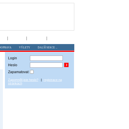
DOPRAVA
VÝLETY
DALŠÍ SEKCE ...
Login
Heslo
Zapamatovat
Zapomněli jste heslo?
|
registrace na
stránkách