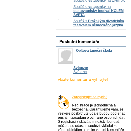
Soutěž o
vstupenky
na
Olympic
Soutěž o
vstupenky
na
cestovatelský festival KOLEM
SVĚTA
Soutěž s
Pražským divadelním
festivalem německého jazyka
Poslední komentáře
Opltova taneční škola
Světozor
Světozor
vložte komentář a vyhrajte!
Zaregistrujte se nyní:-)
Registrace je jednoduchá a
bezpečná. Garantujeme vám, že
veškeré poskytnuté údaje budou podléhat
přísným zásadám o ochraně osobních dat.
S registrací získáváte množství bonusů:
můžete se účastnit soutěží, vkládat ke
všem objektům a akcím vlastní komentáře