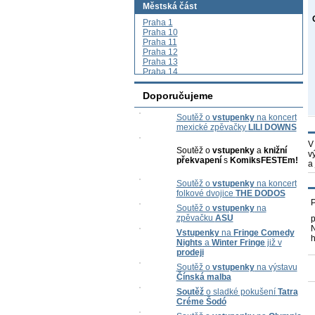
Městská část
Praha 1
Praha 10
Praha 11
Praha 12
Praha 13
Praha 14
Praha 15
Praha 16
Doporučujeme
Praha 17
Praha 18
Soutěž o
vstupenky
na koncert
Praha 19
mexické zpěvačky
LILI DOWNS
Praha 2
Praha 20
V
Praha 21
Soutěž o
vstupenky
a
knižní
v
Praha 22
překvapení
s
KomiksFESTEm!
a
Praha 3
Praha 4
Soutěž o
vstupenky
na koncert
Praha 5
folkové dvojice
THE DODOS
Praha 6
P
Soutěž o
vstupenky
na
Praha 7
zpěvačku
ASU
p
Praha 8
N
Praha 9
Vstupenky
na
Fringe Comedy
h
Nights
a
Winter Fringe
již v
prodeji
Soutěž o
vstupenky
na výstavu
Čínská malba
Soutěž
o sladké pokušení
Tatra
Créme Šodó