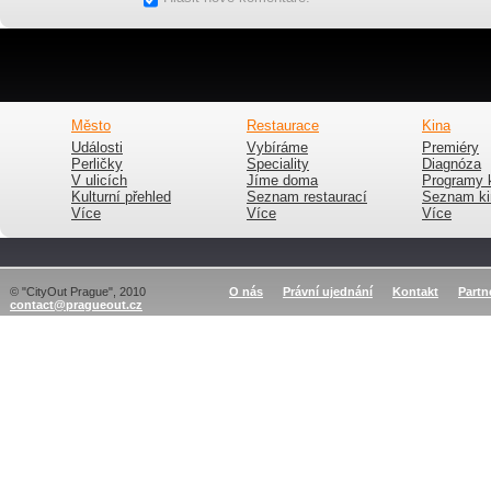
Město
Restaurace
Kina
Události
Vybíráme
Premiéry
Perličky
Speciality
Diagnóza
V ulicích
Jíme doma
Programy 
Kulturní přehled
Seznam restaurací
Seznam ki
Více
Více
Více
© "CityOut Prague", 2010
O nás
Právní ujednání
Kontakt
Partn
contact@pragueout.cz