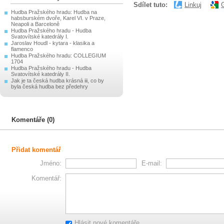
Sdílet tuto:
Linkuj
Hudba Pražského hradu: Hudba na
habsburském dvoře, Karel VI. v Praze,
Neapoli a Barceloně
Hudba Pražského hradu - Hudba
Svatovítské katedrály I.
Jaroslav Houdl - kytara - klasika a
flamenco
Hudba Pražského hradu: COLLEGIUM
1704
Hudba Pražského hradu - Hudba
Svatovítské katedrály II.
Jak je ta česká hudba krásná iii, co by
byla česká hudba bez předehry
Komentáře (0)
Přidat komentář
Jméno:
E-mail:
Komentář:
Hlásit nové komentáře.