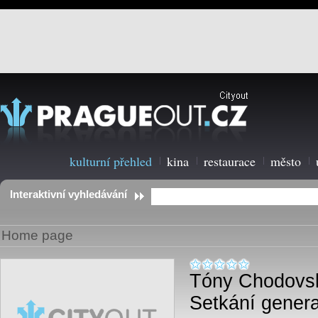
kulturní přehled
kina
restaurace
město
Interaktivní vyhledávání
Home page
Tóny Chodovsk
Setkání gener