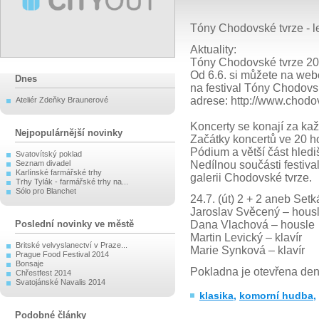
Tóny Chodovské tvrze - le
Aktuality:
Tóny Chodovské tvrze 2
Od 6.6. si můžete na web
Dnes
na festival Tóny Chodovs
adrese: http://www.chodov
Ateliér Zdeňky Braunerové
Koncerty se konají za ka
Nejpopulárnější novinky
Začátky koncertů ve 20 h
Pódium a větší část hledi
Svatovítský poklad
Seznam divadel
Nedílnou součásti festiva
Karlínské farmářské trhy
galerii Chodovské tvrze.
Trhy Tylák - farmářské trhy na...
Sólo pro Blanchet
24.7. (út) 2 + 2 aneb Set
Jaroslav Svěcený – hous
Poslední novinky ve městě
Dana Vlachová – housle
Martin Levický – klavír
Britské velvyslanectví v Praze...
Marie Synková – klavír
Prague Food Festival 2014
Bonsaje
Pokladna je otevřena den
Chřestfest 2014
Svatojánské Navalis 2014
klasika
,
komorní hudba
,
Podobné články