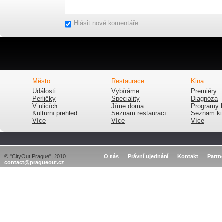
Hlásit nové komentáře.
Město
Restaurace
Kina
Události
Vybíráme
Premiéry
Perličky
Speciality
Diagnóza
V ulicích
Jíme doma
Programy 
Kulturní přehled
Seznam restaurací
Seznam ki
Více
Více
Více
© "CityOut Prague", 2010
O nás
Právní ujednání
Kontakt
Partn
contact@pragueout.cz