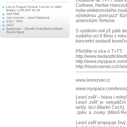
Hudebně se T+TT hlásí k
Coltrane, Herbie Hancock
Live in Prague Festival: Live Art ve Velké
indie-elektronického zvu
Británii / LIVE ART IN UK
SAXTIME
výslednou „post-jazz“ fúzí
Jazz koncert - Jana Fabiánová
americkým Tortoise.
A M C TRIO
JAZZ
Superstars - Zbyněk Drda Band & Martin
S vydáním své již páté d
Ševčík Band
ruského sci-fi filmu z rok
koncertní sestavě konečn
Přečtěte si více o T+TT:
http://www.tiedandtickledt
http://www.myspace.com/t
http://musicserver.cz/cl
------------------------------------
www.lesnizver.cz
www.myspace.com/lesniz
Lesní zvěř – hlava i nohy
Lesní zvěř je netradičn
sešly bicí (Martin Čech)
zpěv a zvuky (Miloš Rej
Lesní zvěř propojuje živý