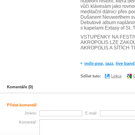
hudební historii, která be
vůči klávesám jako rovno
meditační dálnici přes po
Dušanem Neuwerthem své d
Debutové album naplánov
s kapelami Extasy of St. 
VSTUPENKY NA FESTI
AKROPOLIS LZE ZAKO
AKROPOLIS A SÍTÍCH T
indii-pop
,
jazz
,
live band
Sdílet tuto:
Linkuj
Komentáře (0)
Přidat komentář
Jméno:
E-mail:
Komentář: