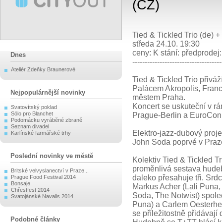
(CZ)
Tied & Tickled Trio (de) +
středa 24.10. 19:30
ceny: K stání: předprodej:
Dnes
------------------------------------
Ateliér Zdeňky Braunerové
Tied & Tickled Trio přiváž
Palácem Akropolis, Fran
Nejpopulárnější novinky
městem Praha.
Koncert se uskuteční v rá
Svatovítský poklad
Sólo pro Blanchet
Prague-Berlin a EuroCon
Podomácku vyráběné zbraně
Seznam divadel
Elektro-jazz-dubový proje
Karlínské farmářské trhy
John Soda poprvé v Praz
Poslední novinky ve městě
Kolektiv Tied & Tickled Tri
proměnlivá sestava hudeb
Britské velvyslanectví v Praze...
daleko přesahuje tři. Sr
Prague Food Festival 2014
Bonsaje
Markus Acher (Lali Puna,
Chřestfest 2014
Soda, The Notwist) spol
Svatojánské Navalis 2014
Puna) a Carlem Oesterhel
se příležitostně přidávají 
Podobné články