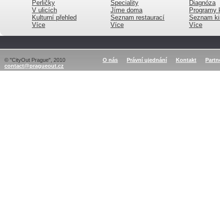
Perličky
Speciality
Diagnóza
V ulicích
Jíme doma
Programy 
Kulturní přehled
Seznam restaurací
Seznam ki
Více
Více
Více
© "CityOut Prague", 2010
O nás
Právní ujednání
Kontakt
Partn
contact@pragueout.cz