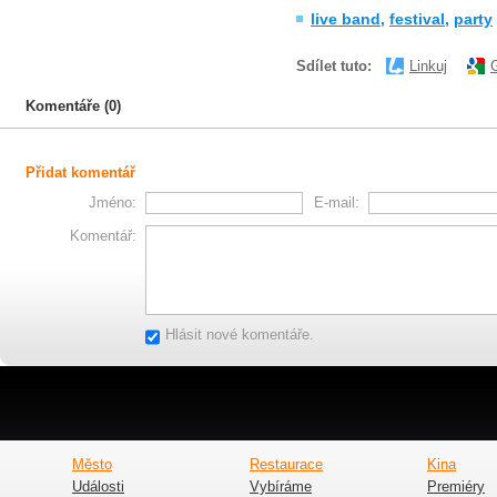
live band
,
festival
,
party
Sdílet tuto:
Linkuj
Komentáře (0)
Přidat komentář
Jméno:
E-mail:
Komentář:
Hlásit nové komentáře.
Město
Restaurace
Kina
Události
Vybíráme
Premiéry