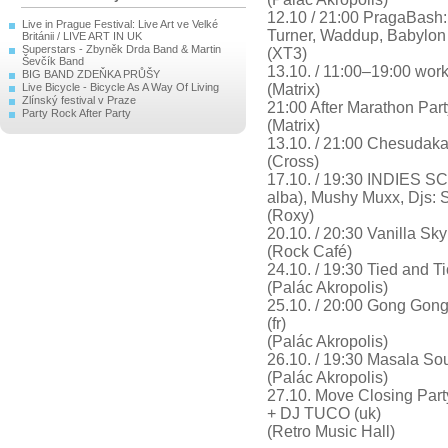
12.10 / 21:00 PragaBash:
Live in Prague Festival: Live Art ve Velké
Turner, Waddup, Babylon
Británii / LIVE ART IN UK
Superstars - Zbyněk Drda Band & Martin
(XT3)
Ševčík Band
13.10. / 11:00–19:00 wor
BIG BAND ZDEŇKA PRŮŠY
Live Bicycle - Bicycle As A Way Of Living
(Matrix)
Zlínský festival v Praze
21:00 After Marathon Part
Party Rock After Party
(Matrix)
13.10. / 21:00 Chesudaka
(Cross)
17.10. / 19:30 INDIES 
alba), Mushy Muxx, Djs:
(Roxy)
20.10. / 20:30 Vanilla Sky 
(Rock Café)
24.10. / 19:30 Tied and Ti
(Palác Akropolis)
25.10. / 20:00 Gong Gong 
(fr)
(Palác Akropolis)
26.10. / 19:30 Masala So
(Palác Akropolis)
27.10. Move Closing Par
+ DJ TUCO (uk)
(Retro Music Hall)