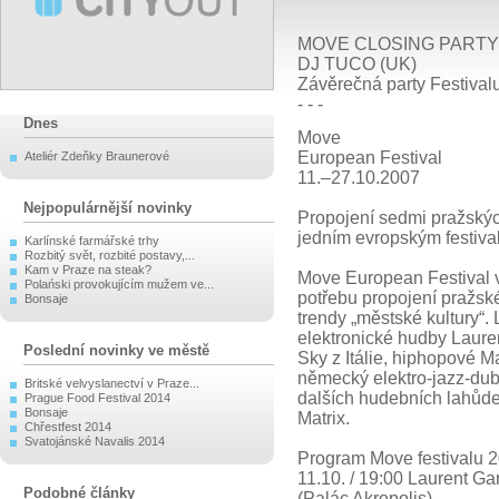
MOVE CLOSING PARTY :
DJ TUCO (UK)
Závěrečná party Festiva
- - -
Dnes
Move
European Festival
Ateliér Zdeňky Braunerové
11.–27.10.2007
Nejpopulárnější novinky
Propojení sedmi pražskýc
jedním evropským festiva
Karlínské farmářské trhy
Rozbitý svět, rozbité postavy,...
Kam v Praze na steak?
Move European Festival v
Polański provokujícím mužem ve...
potřebu propojení pražsk
Bonsaje
trendy „městské kultury“.
elektronické hudby Lauren
Poslední novinky ve městě
Sky z Itálie, hiphopové 
německý elektro-jazz-dub
Britské velvyslanectví v Praze...
dalších hudebních lahůd
Prague Food Festival 2014
Bonsaje
Matrix.
Chřestfest 2014
Svatojánské Navalis 2014
Program Move festivalu 2
11.10. / 19:00 Laurent Gar
Podobné články
(Palác Akropolis)