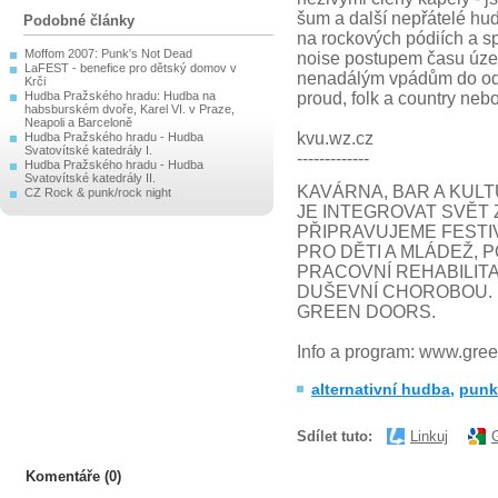
šum a další nepřátelé hud
Podobné články
na rockových pódiích a s
Moffom 2007: Punk's Not Dead
noise postupem času územ
LaFEST - benefice pro dětský domov v
nenadálým vpádům do odleh
Krči
Hudba Pražského hradu: Hudba na
proud, folk a country neb
habsburském dvoře, Karel VI. v Praze,
Neapoli a Barceloně
kvu.wz.cz
Hudba Pražského hradu - Hudba
Svatovítské katedrály I.
-------------
Hudba Pražského hradu - Hudba
Svatovítské katedrály II.
KAVÁRNA, BAR A KUL
CZ Rock & punk/rock night
JE INTEGROVAT SVĚT
PŘIPRAVUJEME FESTIV
PRO DĚTI A MLÁDEŽ, 
PRACOVNÍ REHABILITA
DUŠEVNÍ CHOROBOU.
GREEN DOORS.
Info a program: www.gre
alternativní hudba
,
punk
Sdílet tuto:
Linkuj
Komentáře (0)