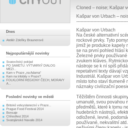
Cloned – noise; Kašpar 
Kašpar von Urbach – noi
------------------------------------
Kašpar von Urbach
Dnes
Na české alternativní scé
rockové prvky. Tyto pomys
Ateliér Zdeňky Braunerové
jimiž je produkce kapely 
se na první pohled hlásí
Nejpopulárnější novinky
Železné prvky používané 
zvukem kláves. Rytmickou
Svatovítský poklad
nástroje se k ní spíš přid
PO SAMETU: VÝTVARNÝ DIALOG
MEZI...
repetativní texty dávají 
Kam v Praze „na Adama“
Industriál. Kašpar von Ur
Kam na trilobity v Praze?
FOLKLORNÍ REGIONY ČECH, MORAVY
místo toho staví tlumeně 
A...
náznaky civilizační poesi
Těžištěm činnosti skupiny
Poslední novinky ve městě
umanuté, svou povahou n
Britské velvyslanectví v Praze...
předmětů, které k tomu n
Prague Food Festival 2014
hudebních nástrojů, efektů
Bonsaje
Chřestfest 2014
odložené, levné, podomá
Svatojánské Navalis 2014
používané, nekvalitní atd.
neživými členy kapely - 