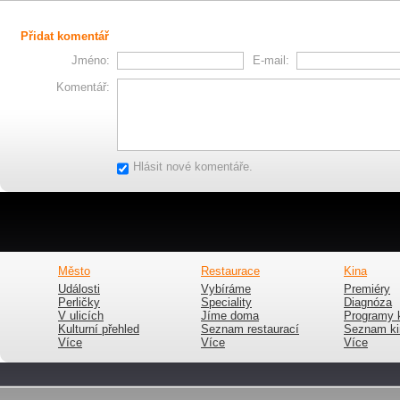
Přidat komentář
Jméno:
E-mail:
Komentář:
Hlásit nové komentáře.
Město
Restaurace
Kina
Události
Vybíráme
Premiéry
Perličky
Speciality
Diagnóza
V ulicích
Jíme doma
Programy 
Kulturní přehled
Seznam restaurací
Seznam ki
Více
Více
Více