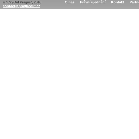
© "CityOut Prague", 2010
O nás
Právní ujednání
Kontakt
Partn
contact@pragueout.cz