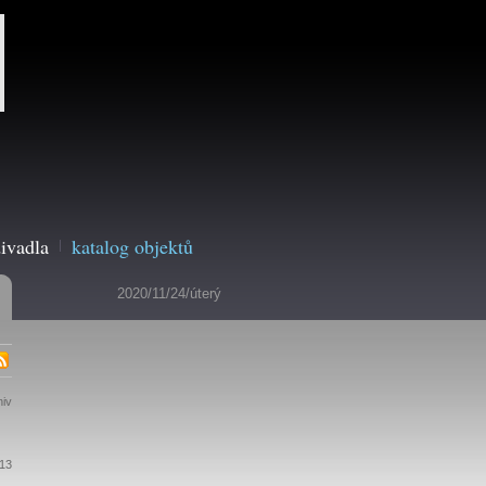
ivadla
katalog objektů
2020/11/24/úterý
hiv
:13