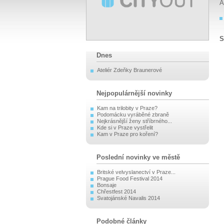
A
S
Dnes
Ateliér Zdeňky Braunerové
Nejpopulárnější novinky
Kam na trilobity v Praze?
Podomácku vyráběné zbraně
Nejkrásnější ženy stříbrného...
Kde si v Praze vystřelit
Kam v Praze pro koření?
Poslední novinky ve městě
Britské velvyslanectví v Praze...
Prague Food Festival 2014
Bonsaje
Chřestfest 2014
Svatojánské Navalis 2014
Podobné články