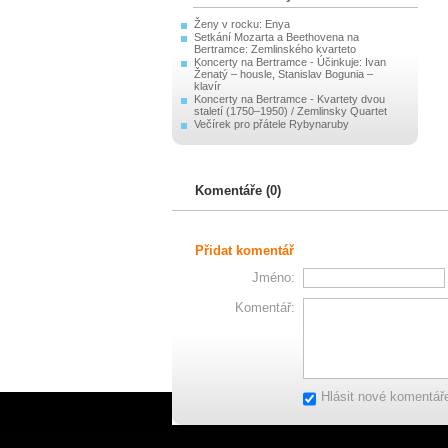
Ženy v rocku: Enya
Setkání Mozarta a Beethovena na
Bertramce: Zemlinského kvarteto
Koncerty na Bertramce - Účinkuje: Ivan
Ženatý – housle, Stanislav Bogunia –
klavír
Koncerty na Bertramce - Kvartety dvou
staletí (1750–1950) / Zemlinsky Quartet
Večírek pro přátele Rybynaruby
Komentáře (0)
Přidat komentář
Jméno:
Komentář:
Hlásit nové komentář