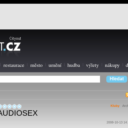
restaurace
město
umění
hudba
výlety
nákupy
d
Kluby
Arc
AUDIOSEX
2008-10-13 14