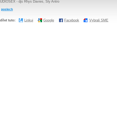
UDIOSEX - djs Rhys Davies, Sly Antro
poslech
dílet tuto:
Linkuj
Google
Facebook
Vybrali SME