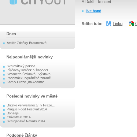
A Další - koncert
live band
Sdílet tuto:
Linkuj
Dnes
Ateliér Zdeňky Braunerové
Nejpopulárnější novinky
Svatovítský poklad
Půjčovny lodiček a šlapadel
Simonetta Šmídová - výstava
Podomácku vyráběné zbraně
Kam v Praze „na Adama“
Poslední novinky ve městě
Britské velvyslanectví v Praze...
Prague Food Festival 2014
Bonsaje
Chřestfest 2014
Svatojánské Navalis 2014
Podobné články