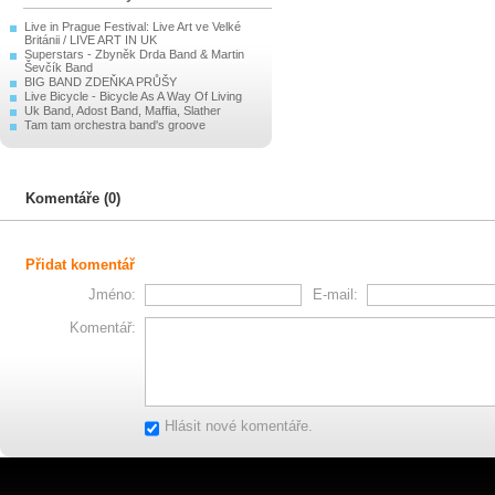
Live in Prague Festival: Live Art ve Velké
Británii / LIVE ART IN UK
Superstars - Zbyněk Drda Band & Martin
Ševčík Band
BIG BAND ZDEŇKA PRŮŠY
Live Bicycle - Bicycle As A Way Of Living
Uk Band, Adost Band, Maffia, Slather
Tam tam orchestra band's groove
Komentáře (0)
Přidat komentář
Jméno:
E-mail:
Komentář:
Hlásit nové komentáře.