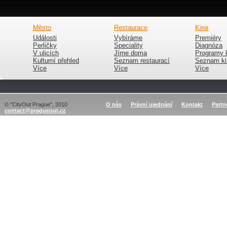
Město
Restaurace
Kina
Události
Vybíráme
Premiéry
Perličky
Speciality
Diagnóza
V ulicích
Jíme doma
Programy 
Kulturní přehled
Seznam restaurací
Seznam ki
Více
Více
Více
© "CityOut Prague", 2010
O nás
Právní ujednání
Kontakt
Partn
contact@pragueout.cz