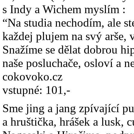
s Indy a Wichem myslím :
“Na studia nechodím, ale ste
každej plujem na svý arše, 
Snažíme se dělat dobrou hi
naše posluchače, osloví a n
cokovoko.cz
vstupné: 101,-
Sme jing a jang zpívající p
a hruštička, hrášek a lusk, c