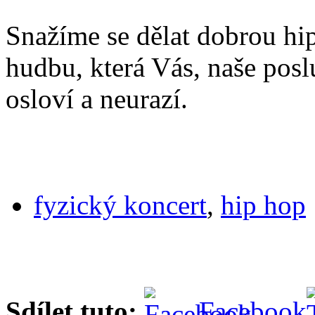
Snažíme se dělat dobrou h
hudbu, která Vás, naše posl
osloví a neurazí.
fyzický koncert
,
hip hop
Sdílet tuto:
Facebook