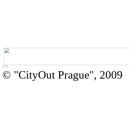
© "CityOut Prague", 2009
O nás
Právní ujednání
Vstupenky online