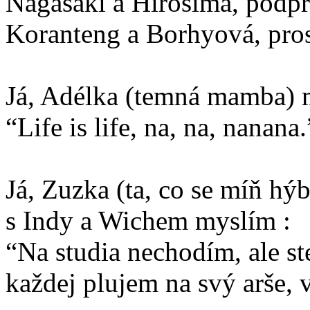
Nagasaki a Hirošima, podpr
Koranteng a Borhyová, pros
Já, Adélka (temná mamba) 
“Life is life, na, na, nanan
Já, Zuzka (ta, co se míň hýb
s Indy a Wichem myslím :
“Na studia nechodím, ale ste
každej plujem na svý arše, 