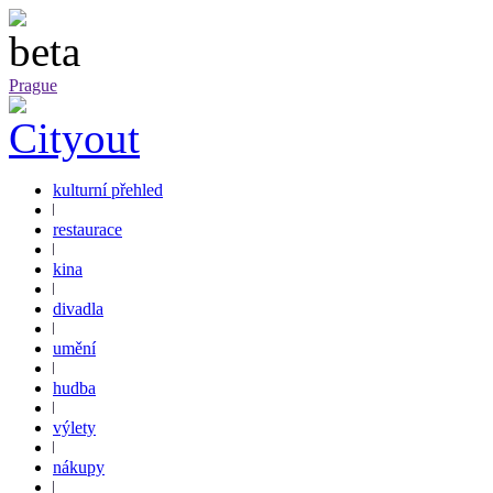
Prague
kulturní přehled
restaurace
kina
divadla
umění
hudba
výlety
nákupy