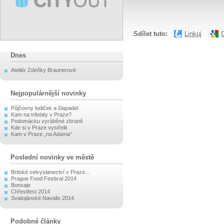
Sdílet tuto:
Linkuj
Dnes
Ateliér Zdeňky Braunerové
Nejpopulárnější novinky
Půjčovny lodiček a šlapadel
Kam na trilobity v Praze?
Podomácku vyráběné zbraně
Kde si v Praze vystřelit
Kam v Praze „na Adama“
Poslední novinky ve městě
Britské velvyslanectví v Praze...
Prague Food Festival 2014
Bonsaje
Chřestfest 2014
Svatojánské Navalis 2014
Podobné články