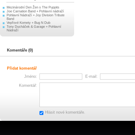
Mezinárodní Den Žen s The Puppits
Joe Carnation Band + Pohlavní nádraží
Pohlavní Nádraží + Joy Division Tribute
Band
Vepřové Komety + Bug N Dub
Tony Ducháček & Garage + Pohlavní
Nádraží
Komentáře (0)
Přidat komentář
Jméno:
E-mail:
Komentář:
Hlásit nové komentáře.