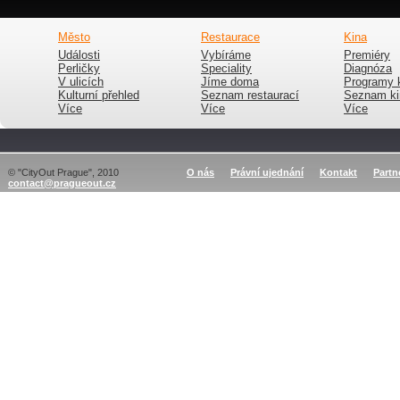
Město
Restaurace
Kina
Události
Vybíráme
Premiéry
Perličky
Speciality
Diagnóza
V ulicích
Jíme doma
Programy 
Kulturní přehled
Seznam restaurací
Seznam ki
Více
Více
Více
© "CityOut Prague", 2010
O nás
Právní ujednání
Kontakt
Partn
contact@pragueout.cz