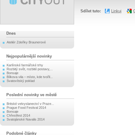
Sdílet tuto:
Linkuj
Dnes
Ateliér Zdeňky Braunerové
Nejpopulárnější novinky
Karlínské farmářské trhy
Rozbitý svět, rozbité postavy,...
Bonsaje
Bílkova vila – místo, kde tvořil...
Svatovítský poklad
Poslední novinky ve městě
Britské velvyslanectví v Praze...
Prague Food Festival 2014
Bonsaje
Chřestfest 2014
Svatojánské Navalis 2014
Podobné články