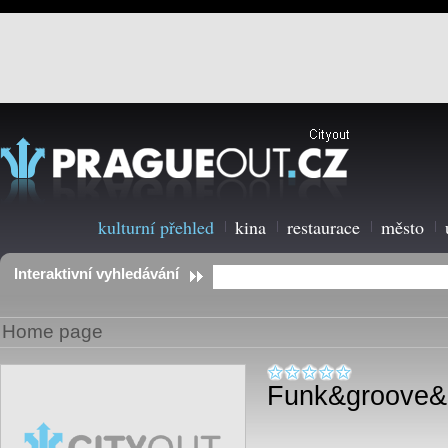
kulturní přehled
kina
restaurace
město
Interaktivní vyhledávání
Home page
Funk&groove&R