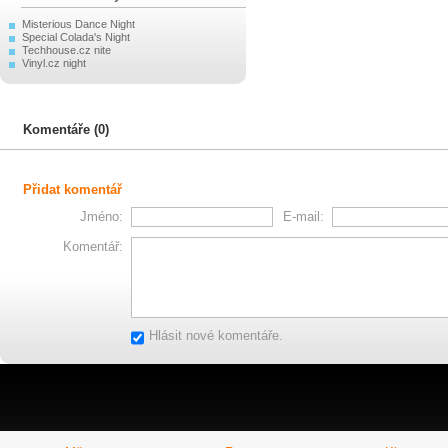
Misterious Dance Night
Special Colada's Night
Techhouse.cz nite
Vinyl.cz night
Komentáře (0)
Přidat komentář
Jméno:
E-mail:
Komentář:
Hlásit nové komentáře.