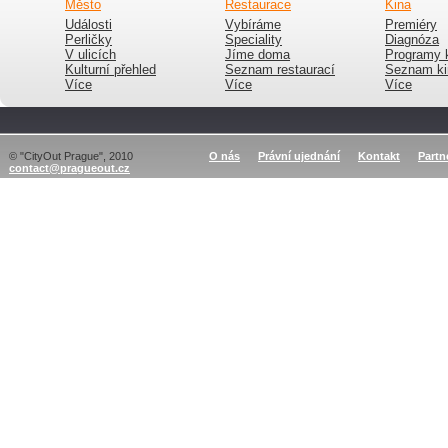
Město
Restaurace
Kina
Události
Vybíráme
Premiéry
Perličky
Speciality
Diagnóza
V ulicích
Jíme doma
Programy 
Kulturní přehled
Seznam restaurací
Seznam ki
Více
Více
Více
© "CityOut Prague", 2010
O nás
Právní ujednání
Kontakt
Partn
contact@pragueout.cz