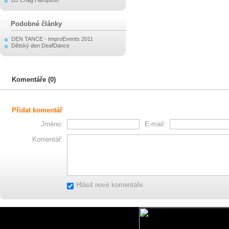
DJ Craig Hampson
Podobné články
DEN TANCE - ImproEvents 2011
Dětský den DeafDance
Komentáře (0)
Přidat komentář
Jméno:
E-mail:
Komentář:
Hlásit nové komentáře.