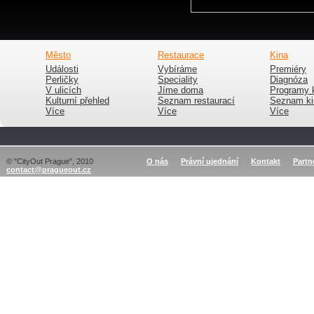
Město
Restaurace
Kina
Události
Vybíráme
Premiéry
Perličky
Speciality
Diagnóza
V ulicích
Jíme doma
Programy 
Kulturní přehled
Seznam restaurací
Seznam ki
Více
Více
Více
© "CityOut Prague", 2010
O nás
Právní ujednání
Kontakt
Partn
contact@pragueout.cz