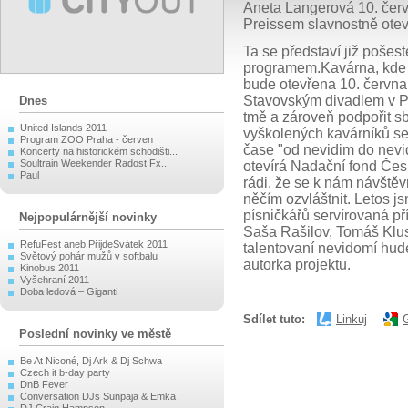
Aneta Langerová 10. čer
Preissem slavnostně ote
Ta se představí již poše
programem.Kavárna, kde 
bude otevřena 10. června
Stavovským divadlem v Pr
Dnes
tmě a zároveň podpořit s
United Islands 2011
vyškolených kavárníků se
Program ZOO Praha - červen
čase "od nevidim do nev
Koncerty na historickém schodišti...
Soultrain Weekender Radost Fx...
otevírá Nadační fond Čes
Paul
rádi, že se k nám návštěv
něčím ozvláštnit. Letos j
písničkářů servírovaná př
Nejpopulárnější novinky
Saša Rašilov, Tomáš Klus
RefuFest aneb PřijdeSvátek 2011
talentovaní nevidomí hud
Světový pohár mužů v softbalu
autorka projektu.
Kinobus 2011
Vyšehraní 2011
Doba ledová – Giganti
Sdílet tuto:
Linkuj
Poslední novinky ve městě
Be At Niconé, Dj Ark & Dj Schwa
Czech it b-day party
DnB Fever
Conversation DJs Sunpaja & Emka