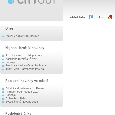
Sdílet tuto:
Linkuj
Dnes
Ateliér Zdeňky Braunerové
Nejpopulárnější novinky
Rozbitý svět, rozbité postavy,...
Karlínské farmářské trhy
Bonsaje
Festival středomořských chutí a...
Trhy Tylák - farmářské trhy na...
Poslední novinky ve městě
Britské velvyslanectví v Praze...
Prague Food Festival 2014
Bonsaje
Chřestfest 2014
Svatojánské Navalis 2014
Podobné články