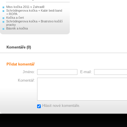
Miss kočka 2011 v Zahradě
Schrödingerova kočka + Kabir bedi band
+ ROPA
Kočka a čert
Schrӧdingerova kočka + Bratrstvo kočičí
pracky
Básník a kočka
Komentáře (0)
Přidat komentář
Jméno:
E-mail:
Komentář:
Hlásit nové komentáře.