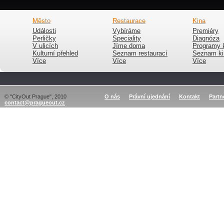
Město
Restaurace
Kina
Události
Vybíráme
Premiéry
Perličky
Speciality
Diagnóza
V ulicích
Jíme doma
Programy 
Kulturní přehled
Seznam restaurací
Seznam ki
Více
Více
Více
© "CityOut Prague", 2010
O nás
Právní ujednání
Kontakt
Partn
contact@pragueout.cz