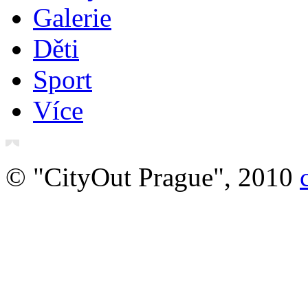
Galerie
Děti
Sport
Více
© "CityOut Prague", 2010
O nás
Právní ujednání
Vstupenky online
Ubyt
Švýcarsko