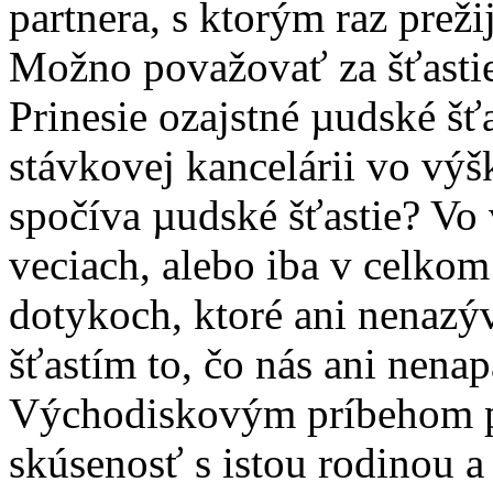
partnera, s ktorým raz preži
Možno považovať za šťastie 
Prinesie ozajstné µudské šť
stávkovej kancelárii vo výš
spočíva µudské šťastie? Vo
veciach, alebo iba v celko
dotykoch, ktoré ani nenazýv
šťastím to, čo nás ani nen
Východiskovým príbehom pr
skúsenosť s istou rodinou a