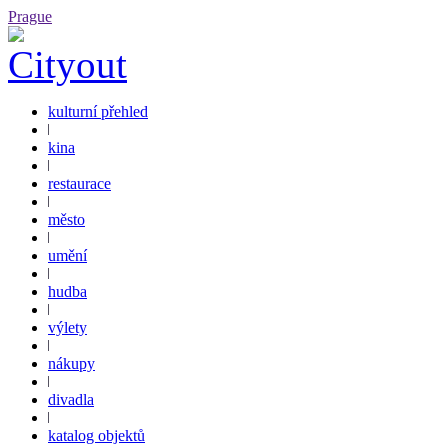
Prague
kulturní přehled
kina
restaurace
město
umění
hudba
výlety
nákupy
divadla
katalog objektů