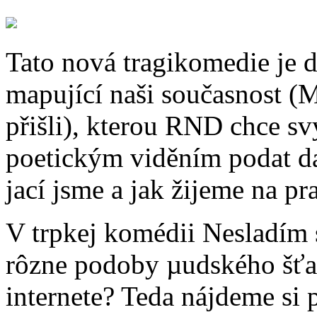
Tato nová tragikomedie je d
mapující naši současnost (
přišli), kterou RND chce
poetickým viděním podat da
jací jsme a jak žijeme na pra
V trpkej komédii Nesladím 
rôzne podoby µudského šťast
internete? Teda nájdeme si 