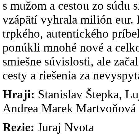
s mužom a cestou zo súdu si
vzápätí vyhrala milión eur
trpkého, autentického príbe
ponúkli mnohé nové a celk
smiešne súvislosti, ale začal
cesty a riešenia za nevysp
Hraji:
Stanislav Štepka, L
Andrea Marek Martvoňová
Rezie:
Juraj Nvota