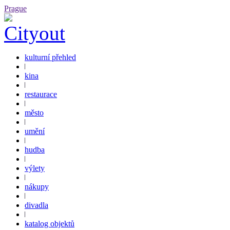
Prague
kulturní přehled
kina
restaurace
město
umění
hudba
výlety
nákupy
divadla
katalog objektů