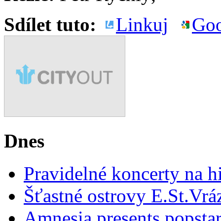
Sdílet tuto:
Linkuj
Goo
Dnes
Pravidelné koncerty na hi
Šťastné ostrovy E.St.Vrá
Amnesia presents popsta