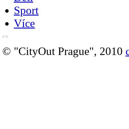
Sport
Více
© "CityOut Prague", 2010
O nás
Právní ujednání
Vstupenky online
Ubyt
Švýcarsko