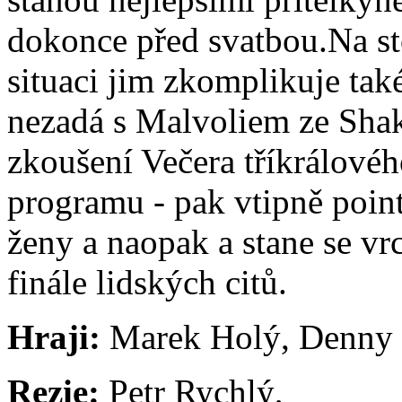
dokonce před svatbou.Na st
situaci jim zkomplikuje tak
nezadá s Malvoliem ze Sha
zkoušení Večera tříkrálovéh
programu - pak vtipně point
ženy a naopak a stane se v
finále lidských citů.
Hraji:
Marek Holý, Denny 
Rezie:
Petr Rychlý,