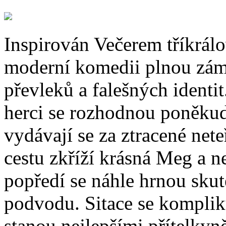
Inspirován Večerem tříkrá
moderní komedii plnou zám
převleků a falešných identi
herci se rozhodnou poněkud 
vydávají se za ztracené nete
cestu zkříží krásná Meg a 
popředí se náhle hrnou sku
podvodu. Sitace se komplik
stanou nejlepšími přítelkyn