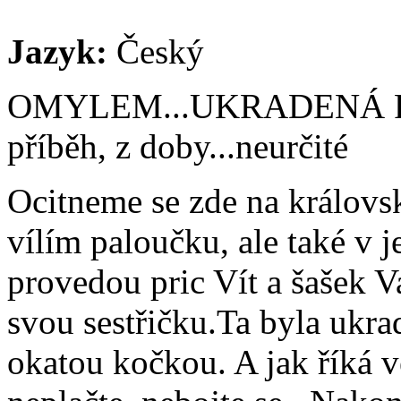
Jazyk:
Český
OMYLEM...UKRADENÁ PRI
příběh, z doby...neurčité
Ocitneme se zde na královs
vílím paloučku, ale také v j
provedou pric Vít a šašek Va
svou sestřičku.Ta byla ukr
okatou kočkou. A jak říká ve