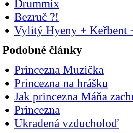
Drummix
Bezruč ?!
Vylitý Hyeny + Keřbent + 
Podobné články
Princezna Muzička
Princezna na hrášku
Jak princezna Máňa zach
Princezna
Ukradená vzducholoď