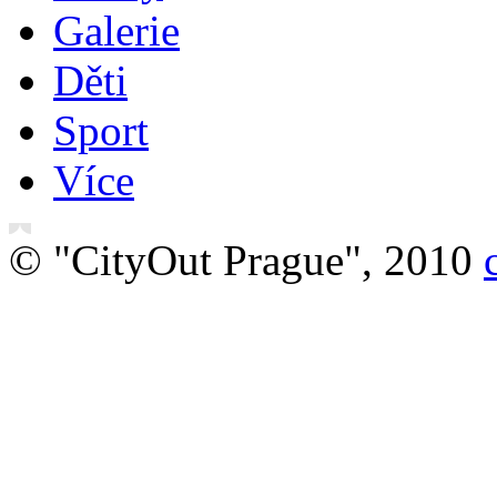
Galerie
Děti
Sport
Více
© "CityOut Prague", 2010
O nás
Právní ujednání
Vstupenky online
Ubyt
Švýcarsko