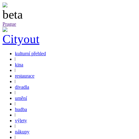
Prague
kulturní přehled
kina
restaurace
divadla
umění
hudba
výlety
nákupy