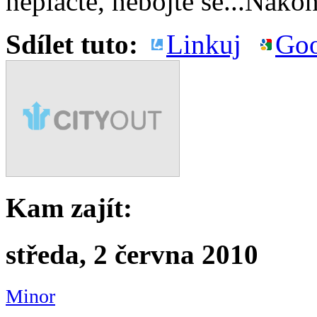
neplačte, nebojte se...Nako
Sdílet tuto:
Linkuj
Goo
Kam zajít:
středa, 2 června 2010
Minor