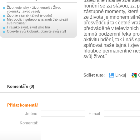
ušlechtile říkáme sběrate
honění se za slávou, za p
Život vojenský - život veselý / Život
zástupné momenty, které ma
vojenský, život veselý
Život je zázrak (Zivot je cudo)
ze života je mnohem silně
Metropolitní sebeobrana aneb Jak přežít
přesvědčují tak četné vraž
své hrdinství
Hra jako život, život jako hra
předváděné v televizních 
Objevte svůj klobouk, objevte svůj styl!
temná podzemní řeka prot
aktivitu bdění, tak i náš 
splňovat naše tajná i zje
hloubce permanentně nesp
svůj život."
Sdílet tuto:
Linkuj
Komentáře (0)
Přidat komentář
Jméno:
E-mail:
Komentář: