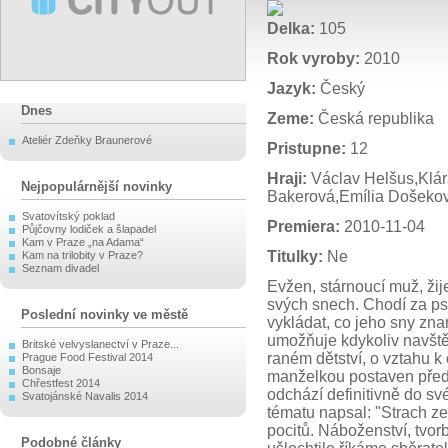
Delka:
105
Rok vyroby:
2010
Jazyk:
Český
Dnes
Zeme:
Česká republika
Ateliér Zdeňky Braunerové
Pristupne:
12
Hraji:
Václav Helšus,Klár
Nejpopulárnější novinky
Bakerová,Emília Došeko
Svatovítský poklad
Premiera:
2010-11-04
Půjčovny lodiček a šlapadel
Kam v Praze „na Adama“
Titulky:
Ne
Kam na trilobity v Praze?
Seznam divadel
Evžen, stárnoucí muž, žije
svých snech. Chodí za ps
Poslední novinky ve městě
vykládat, co jeho sny znam
umožňuje kdykoliv navště
Britské velvyslanectví v Praze...
raném dětství, o vztahu k 
Prague Food Festival 2014
Bonsaje
manželkou postaven před 
Chřestfest 2014
odchází definitivně do sv
Svatojánské Navalis 2014
tématu napsal: "Strach ze
pocitů. Náboženství, tvor
Podobné články