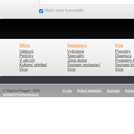
Hlásit nové komentáře.
Město
Restaurace
Kina
Události
Vybíráme
Premiéry
Perličky
Speciality
Diagnóza
V ulicích
Jíme doma
Programy 
Kulturní přehled
Seznam restaurací
Seznam ki
Více
Více
Více
© "CityOut Prague", 2010
O nás
Právní ujednání
Kontakt
Partn
contact@pragueout.cz