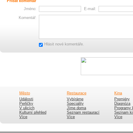
Přidat komentář
Jméno:
E-mail:
Komentář:
Hlásit nové komentáře.
Město
Restaurace
Kina
Události
Vybíráme
Premiéry
Perličky
Speciality
Diagnóza
V ulicích
Jíme doma
Programy 
Kulturní přehled
Seznam restaurací
Seznam ki
Více
Více
Více