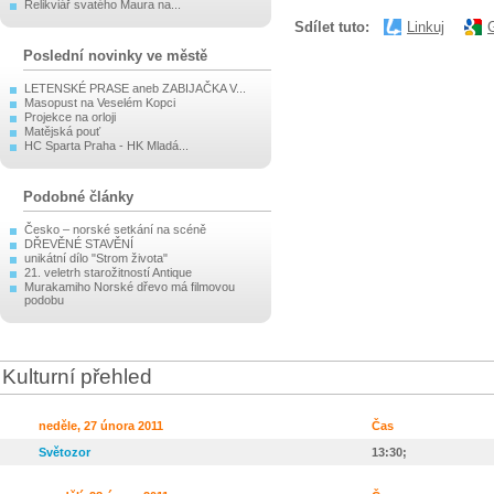
Relikviář svatého Maura na...
Sdílet tuto:
Linkuj
Poslední novinky ve městě
LETENSKÉ PRASE aneb ZABIJAČKA V...
Masopust na Veselém Kopci
Projekce na orloji
Matějská pouť
HC Sparta Praha - HK Mladá...
Podobné články
Česko – norské setkání na scéně
DŘEVĚNÉ STAVĚNÍ
unikátní dílo "Strom života"
21. veletrh starožitností Antique
Murakamiho Norské dřevo má filmovou
podobu
Kulturní přehled
neděle, 27 února 2011
Čas
Světozor
13:30;