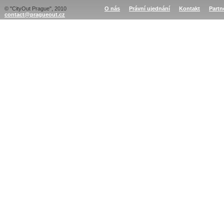
© "CityOut Prague", 2010
O nás
Právní ujednání
Kontakt
Partn
contact@pragueout.cz