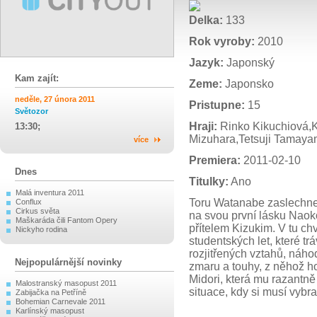
Delka:
133
Rok vyroby:
2010
Jazyk:
Japonský
Kam zajít:
Zeme:
Japonsko
neděle, 27 února 2011
Pristupne:
15
Světozor
Hraji:
Rinko Kikuchiová,K
13:30;
Mizuhara,Tetsuji Tamay
více
Premiera:
2011-02-10
Dnes
Titulky:
Ano
Malá inventura 2011
Toru Watanabe zaslechne
Conflux
Cirkus světa
na svou první lásku Naoko
Maškaráda čili Fantom Opery
přítelem Kizukim. V tu chv
Nickyho rodina
studentských let, které trá
rozjitřených vztahů, náh
Nejpopulárnější novinky
zmaru a touhy, z něhož h
Midori, která mu razantně
Malostranský masopust 2011
situace, kdy si musí vybr
Zabijačka na Petříně
Bohemian Carnevale 2011
Karlínský masopust