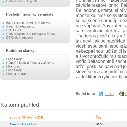
Portman. Princ Thadeous 
Doba ledová – Giganti
závidět bratrovi, princi F
Belladonnu, kterou si přiv
Poslední novinky ve městě
manželku. Než se svatební
se na scéně čaroděj Leez
Be At Niconé, Dj Ark & Dj Schwa
na svůj hrad. Aby žalem 
Czech it b-day party
DnB Fever
sám, vnutí mu otec král j
Conversation DJs Sunpaja & Emka
Thadeous ještě nikdy v ž
DJ Craig Hampson
tak neví, jak se napříkla
vícehlavou saní nebo kr
Podobné články
nebezpečnou lučištnicí 
a život ohrožujícím situa
Princ Bajaja
vstříc Belladonnině záchr
Námořní festival: Princ a vlaštovka
držel pěsti, se baví nad j
Malý princ
Princ Bajaja
slovníkem a absurdními si
Princ a pruďas
žádní filmoví rytíři nikdy n
Sdílet tuto:
Linkuj
Kulturní přehled
sobota, 25 června 2011
Čas
Cinema City Flora
20:50;