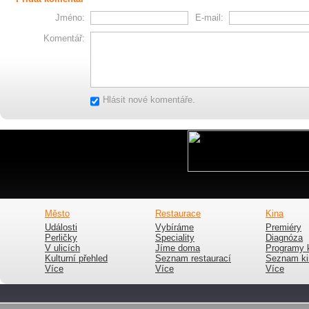
Jméno:
E-mail:
Komentář:
Hlásit nové komentáře.
Město
Restaurace
Kina
Události
Vybíráme
Premiéry
Perličky
Speciality
Diagnóza
V ulicích
Jíme doma
Programy 
Kulturní přehled
Seznam restaurací
Seznam ki
Více
Více
Více