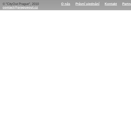
© "CityOut Prague", 2010
O nás
Právní ujednání
Kontakt
Partn
contact@pragueout.cz