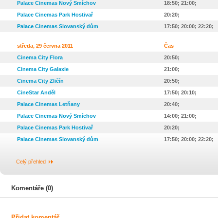
Palace Cinemas Nový Smíchov
18:50; 21:00;
Palace Cinemas Park Hostivař
20:20;
Palace Cinemas Slovanský dům
17:50; 20:00; 22:20;
středa, 29 června 2011
Čas
Cinema City Flora
20:50;
Cinema City Galaxie
21:00;
Cinema City Zličín
20:50;
CineStar Anděl
17:50; 20:10;
Palace Cinemas Letňany
20:40;
Palace Cinemas Nový Smíchov
14:00; 21:00;
Palace Cinemas Park Hostivař
20:20;
Palace Cinemas Slovanský dům
17:50; 20:00; 22:20;
Celý přehled
Komentáře (0)
Přidat komentář