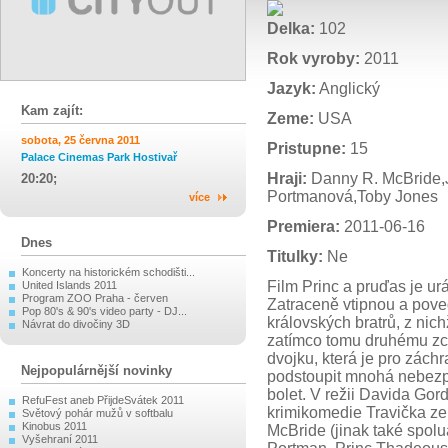
Delka:
102
Rok vyroby:
2011
Jazyk:
Anglický
Kam zajít:
Zeme:
USA
sobota, 25 června 2011
Pristupne:
15
Palace Cinemas Park Hostivař
Hraji:
Danny R. McBride,
20:20;
Portmanová,Toby Jones
více
Premiera:
2011-06-16
Dnes
Titulky:
Ne
Koncerty na historickém schodišti...
Film Princ a pruďas je u
United Islands 2011
Program ZOO Praha - červen
Zatraceně vtipnou a pove
Pop 80's & 90's video party - DJ...
královských bratrů, z nich
Návrat do divočiny 3D
zatímco tomu druhému zce
dvojku, která je pro zác
Nejpopulárnější novinky
podstoupit mnohá nebezpe
bolet. V režii Davida Gor
RefuFest aneb PřijdeSvátek 2011
krimikomedie Travička z
Světový pohár mužů v softbalu
Kinobus 2011
McBride (jinak také spolu
Vyšehraní 2011