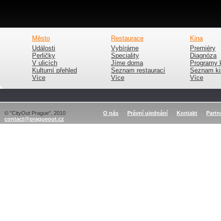
Město
Restaurace
Kina
Události
Vybíráme
Premiéry
Perličky
Speciality
Diagnóza
V ulicích
Jíme doma
Programy 
Kulturní přehled
Seznam restaurací
Seznam ki
Více
Více
Více
© "CityOut Prague", 2010
O nás
Právní ujednání
Kontakt
Partn
contact@pragueout.cz