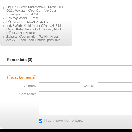
Dg307 + Bratři Karamazovi - Křest Cd +
Dáša Vokatá - Křest Cd + Nevýpar
Kovatvjezd - Křest Cd
Folkový Večer + Křest
PŮLSTOLETÍ MUZEA KNIHY
Indy&Wich, Kmbl (křest CD), La4, 518,
Orion, Kato, James Cole, Nicole, Maat
(křest CD) + Emeres
Zahara, Křest singlu + Pankix, Křest
desky + Loco Loco + módní přehlídka
Komentáře (0)
Přidat komentář
Jméno:
E-mail:
Komentář:
Hlásit nové komentáře.