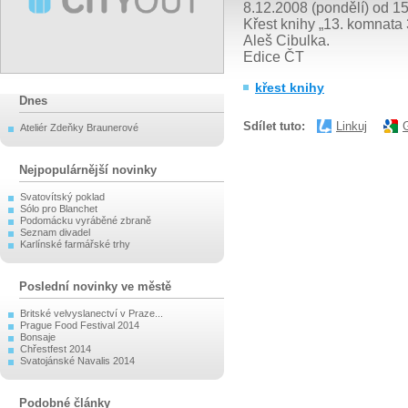
8.12.2008 (pondělí) od 1
Křest knihy „13. komnata
Aleš Cibulka.
Edice ČT
křest knihy
Dnes
Sdílet tuto:
Linkuj
Ateliér Zdeňky Braunerové
Nejpopulárnější novinky
Svatovítský poklad
Sólo pro Blanchet
Podomácku vyráběné zbraně
Seznam divadel
Karlínské farmářské trhy
Poslední novinky ve městě
Britské velvyslanectví v Praze...
Prague Food Festival 2014
Bonsaje
Chřestfest 2014
Svatojánské Navalis 2014
Podobné články